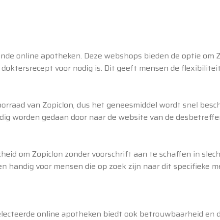
llende online apotheken. Deze webshops bieden de optie om Z
doktersrecept voor nodig is. Dit geeft mensen de flexibilitei
orraad van Zopiclon, dus het geneesmiddel wordt snel besc
udig worden gedaan door naar de website van de desbetreff
heid om Zopiclon zonder voorschrift aan te schaffen in slec
 handig voor mensen die op zoek zijn naar dit specifieke me
lecteerde online apotheken biedt ook betrouwbaarheid en di