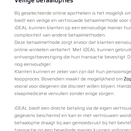
Veilige betaalopties
Bij geselecteerde online apotheken is het mogelijk o
biedt een veilige en vertrouwde betaalmethode voor 
iDEAL kunnen klanten op een eenvoudige manier hun 
complexiteit van andere betaalmethoden.
Deze betaalmethode zorgt ervoor dat klanten eenvoud
online winkelen verbetert. Met iDEAL kunnen gebrui
ontvangstbevestiging die hun transactie bevestigt. 
nog eenvoudiger.
Klanten kunnen er zeker van zijn dat hun persoonsgeg
koopproces. Bovendien maakt de mogelijkheid om
Zop
vooral voor diegenen die discreet willen blijven. Hi
slaapmedicatie vervullen zonder enige zorgen.
iDEAL biedt een directe betaling via de eigen vertro
gegevens beschermd en kan er met vertrouwen worden
betaaloptie draagt bij aan gemoedsrust bij het beste
transactie op een beveiligde manier kunnen voltooien