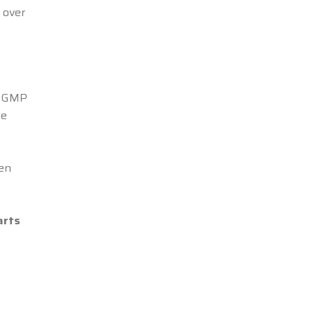
 over
ls GMP
le
en
arts