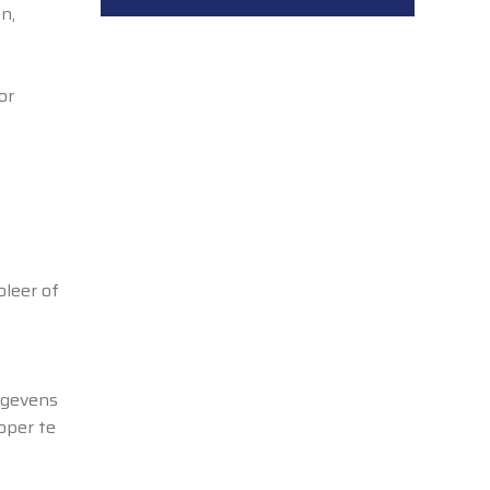
n,
or
oleer of
egevens
oper te