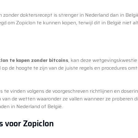
onder doktersrecept is strenger in Nederland dan in België
d om Zopiclon te kunnen kopen, terwijl dit in België niet alt
clon te kopen zonder bitcoins
, kan deze wetgevingskwestie
 op de hoogte te zijn van de juiste regels en procedures omt
ts te vinden volgens de voorgeschreven richtlijnen en doseri
n van de wetten waaronder ze vallen wanneer ze proberen di
nden in Nederland of België.
s voor Zopiclon