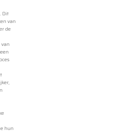
 Dit
ken van
er de
 van
 een
oces
t
jker,
an
ke
ze hun