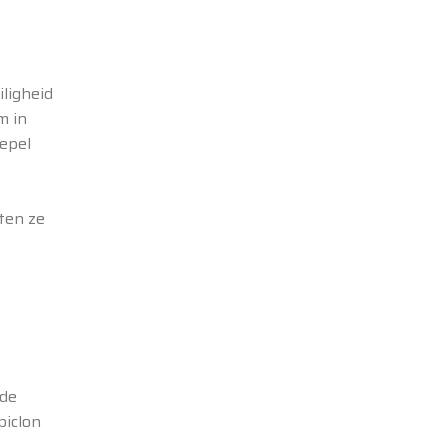
ligheid
m in
epel
ten ze
lde
piclon