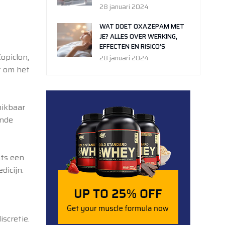
28 januari 2024
WAT DOET OXAZEPAM MET
JE? ALLES OVER WERKING,
EFFECTEN EN RISICO’S
opiclon,
28 januari 2024
t om het
hikbaar
ende
hts een
dicijn.
scretie.