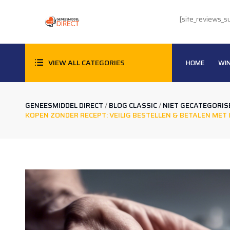
[site_reviews_
VIEW ALL CATEGORIES
HOME
WI
404
ACCORDION & TOGGLES
GENEESMIDDEL DIRECT
/
BLOG CLASSIC
/
NIET GECATEGORIS
KOPEN ZONDER RECEPT: VEILIG BESTELLEN & BETALEN MET 
BITCOIN BETALING (VIDEO UITLEG!)
BLOG
CHECKOUT
CONTACT
HOME-1
KLANTEN REVIEWS
MY ACCOUNT