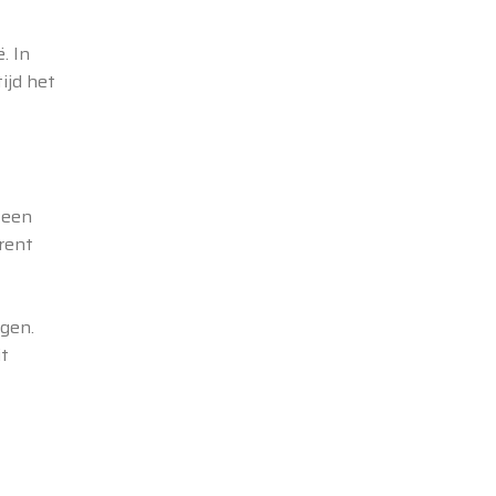
. In
ijd het
 een
rent
ngen.
t