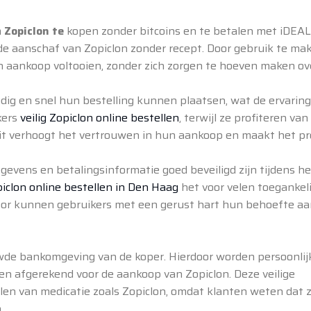
m
Zopiclon te
kopen zonder bitcoins en te betalen met iDEAL.
de aanschaf van Zopiclon zonder recept. Door gebruik te ma
aankoop voltooien, zonder zich zorgen te hoeven maken ov
ig en snel hun bestelling kunnen plaatsen, wat de ervaring
kers
veilig Zopiclon online bestellen
, terwijl ze profiteren van
Dit verhoogt het vertrouwen in hun aankoop en maakt het pr
evens en betalingsinformatie goed beveiligd zijn tijdens he
iclon online bestellen in Den Haag
het voor velen toegankeli
erdoor kunnen gebruikers met een gerust hart hun behoefte a
uwde bankomgeving van de koper. Hierdoor worden persoonlij
 afgerekend voor de aankoop van Zopiclon. Deze veilige
llen van medicatie zoals Zopiclon, omdat klanten weten dat 
.