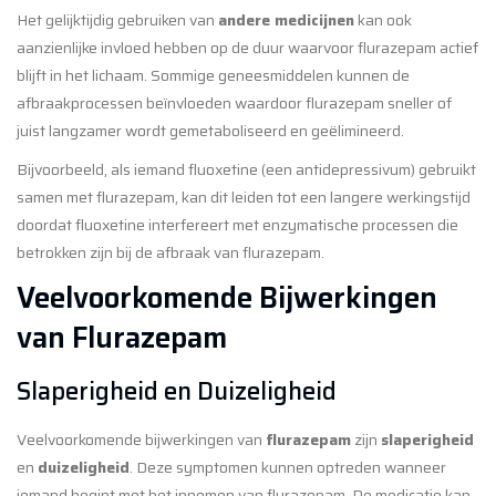
Het gelijktijdig gebruiken van
andere medicijnen
kan ook
aanzienlijke invloed hebben op de duur waarvoor flurazepam actief
blijft in het lichaam. Sommige geneesmiddelen kunnen de
afbraakprocessen beïnvloeden waardoor flurazepam sneller of
juist langzamer wordt gemetaboliseerd en geëlimineerd.
Bijvoorbeeld, als iemand fluoxetine (een antidepressivum) gebruikt
samen met flurazepam, kan dit leiden tot een langere werkingstijd
doordat fluoxetine interfereert met enzymatische processen die
betrokken zijn bij de afbraak van flurazepam.
Veelvoorkomende Bijwerkingen
van Flurazepam
Slaperigheid en Duizeligheid
Veelvoorkomende bijwerkingen van
flurazepam
zijn
slaperigheid
en
duizeligheid
. Deze symptomen kunnen optreden wanneer
iemand begint met het innemen van flurazepam. De medicatie kan