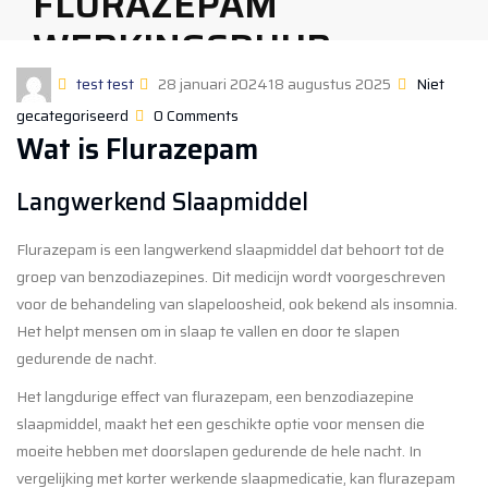
FLURAZEPAM
Today’s Deal
WERKINGSDUUR:
Today’s Deal
Gift Certificates
EFFECTEN,
post
Posted
Categorie
test test
28 januari 2024
18 augustus 2025
Niet
Gift Certificates
by
on
gecategoriseerd
0 Comments
BIJWERKINGEN &
Login
Wat is Flurazepam
ALTERNATIEVEN
Langwerkend Slaapmiddel
Flurazepam is een langwerkend slaapmiddel dat behoort tot de
groep van benzodiazepines. Dit medicijn wordt voorgeschreven
voor de behandeling van slapeloosheid, ook bekend als insomnia.
Het helpt mensen om in slaap te vallen en door te slapen
gedurende de nacht.
Het langdurige effect van flurazepam, een benzodiazepine
slaapmiddel, maakt het een geschikte optie voor mensen die
moeite hebben met doorslapen gedurende de hele nacht. In
vergelijking met korter werkende slaapmedicatie, kan flurazepam