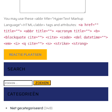
You may use these <abbr title="HyperText Markup
Language">HTML</abbr> tags and attributes:
<a href=""
title=""> <abbr title=""> <acronym title=""> <b>
<blockquote cite=""> <cite> <code> <del datetime="">
<em> <i> <q cite=""> <s> <strike> <strong>
SEARCH
Zoeken
naar:
CATEGORIEËN
Niet gecategoriseerd
(348)