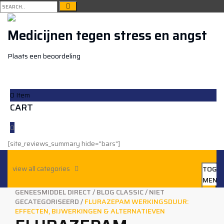
Medicijnen tegen stress en angst
Plaats een beoordeling
0
Item
CART
0
[site_reviews_summary hide="bars"]
view all categories
TOGG
MENU
GENEESMIDDEL DIRECT
/
BLOG CLASSIC
/
NIET
GECATEGORISEERD
/
FLURAZEPAM WERKINGSDUUR:
Sign in
EFFECTEN, BIJWERKINGEN & ALTERNATIEVEN