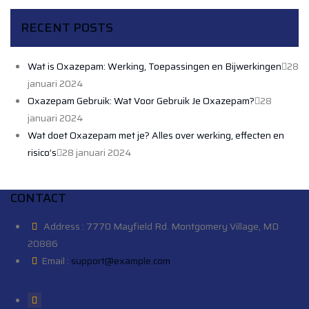
RECENT POSTS
Wat is Oxazepam: Werking, Toepassingen en Bijwerkingen
28
januari 2024
Oxazepam Gebruik: Wat Voor Gebruik Je Oxazepam?
28
januari 2024
Wat doet Oxazepam met je? Alles over werking, effecten en
risico’s
28 januari 2024
CONTACT
Address :
7770 Mayfield Rd. Montgomery Village, MD
20886
Email :
support@example.com