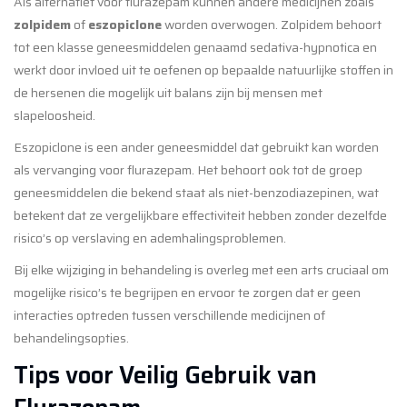
Als alternatief voor flurazepam kunnen andere medicijnen zoals
zolpidem
of
eszopiclone
worden overwogen. Zolpidem behoort
tot een klasse geneesmiddelen genaamd sedativa-hypnotica en
werkt door invloed uit te oefenen op bepaalde natuurlijke stoffen in
de hersenen die mogelijk uit balans zijn bij mensen met
slapeloosheid.
Eszopiclone is een ander geneesmiddel dat gebruikt kan worden
als vervanging voor flurazepam. Het behoort ook tot de groep
geneesmiddelen die bekend staat als niet-benzodiazepinen, wat
betekent dat ze vergelijkbare effectiviteit hebben zonder dezelfde
risico’s op verslaving en ademhalingsproblemen.
Bij elke wijziging in behandeling is overleg met een arts cruciaal om
mogelijke risico’s te begrijpen en ervoor te zorgen dat er geen
interacties optreden tussen verschillende medicijnen of
behandelingsopties.
Tips voor Veilig Gebruik van