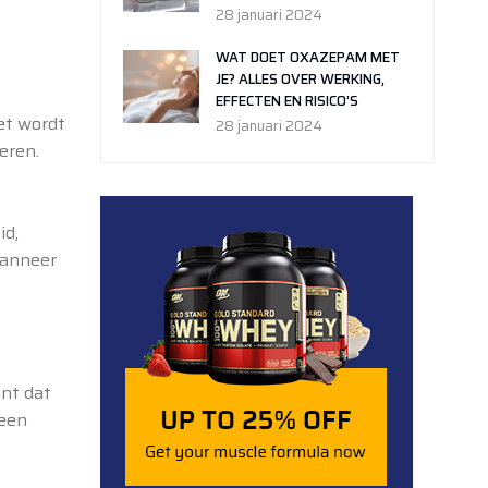
28 januari 2024
WAT DOET OXAZEPAM MET
JE? ALLES OVER WERKING,
EFFECTEN EN RISICO’S
et wordt
28 januari 2024
eren.
id,
wanneer
ent dat
 een