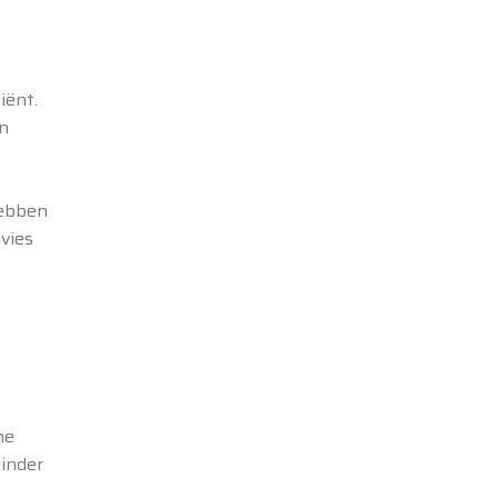
iënt.
n
hebben
vies
he
inder