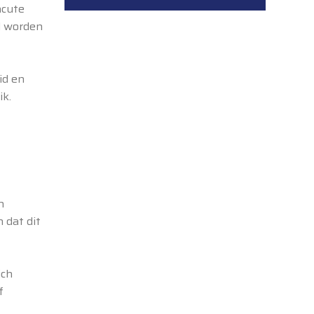
acute
id worden
id en
ik.
n
 dat dit
ich
f