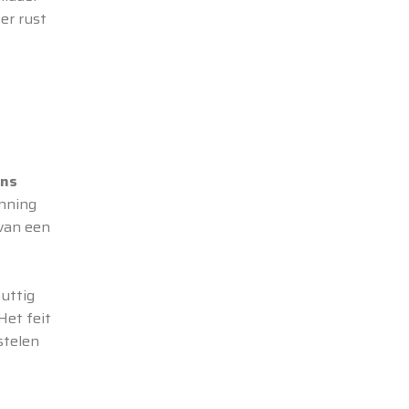
er rust
ens
anning
 van een
uttig
Het feit
stelen