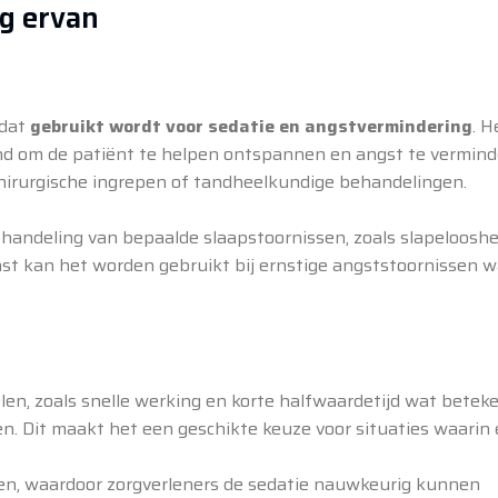
g ervan
 dat
gebruikt wordt voor sedatie en angstvermindering
. H
nd om de patiënt te helpen ontspannen en angst te vermind
 chirurgische ingrepen of tandheelkundige behandelingen.
andeling van bepaalde slaapstoornissen, zoals slapelooshe
ast kan het worden gebruikt bij ernstige angststoornissen 
en, zoals snelle werking en korte halfwaardetijd wat betek
ken. Dit maakt het een geschikte keuze voor situaties waarin
en, waardoor zorgverleners de sedatie nauwkeurig kunnen