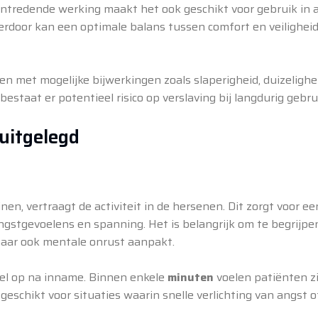
ntredende werking maakt het ook geschikt voor gebruik in 
Hierdoor kan een optimale balans tussen comfort en veilighe
 met mogelijke bijwerkingen zoals slaperigheid, duizelighe
taat er potentieel risico op verslaving bij langdurig gebru
uitgelegd
n, vertraagt de activiteit in de hersenen. Dit zorgt voor ee
gstgevoelens en spanning. Het is belangrijk om te begrijpen
maar ook mentale onrust aanpakt.
el op na inname. Binnen enkele
minuten
voelen patiënten z
eschikt voor situaties waarin snelle verlichting van angst o