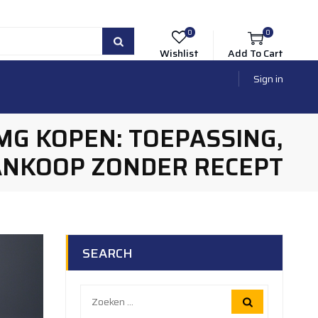
0
0
Wishlist
Add To Cart
Sign in
MG KOPEN: TOEPASSING,
ANKOOP ZONDER RECEPT
SEARCH
Zoeken
naar: