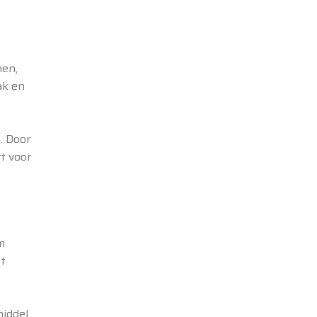
men,
ak en
. Door
t voor
m
et
middel