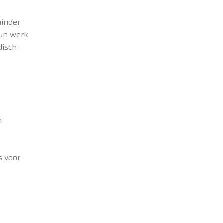
minder
hun werk
disch
m
s voor