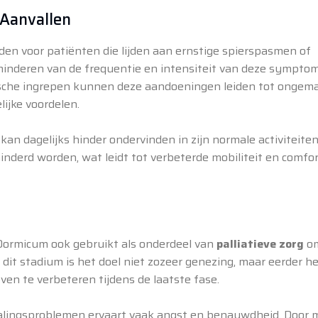
 Aanvallen
den voor patiënten die lijden aan ernstige spierspasmen of
erminderen van de frequentie en intensiteit van deze sympto
dische ingrepen kunnen deze aandoeningen leiden tot ongem
lijke voordelen.
an dagelijks hinder ondervinden in zijn normale activiteiten
derd worden, wat leidt tot verbeterde mobiliteit en comfor
ormicum ook gebruikt als onderdeel van
palliatieve zorg
o
dit stadium is het doel niet zozeer genezing, maar eerder h
ven te verbeteren tijdens de laatste fase.
halingsproblemen ervaart vaak angst en benauwdheid. Door 