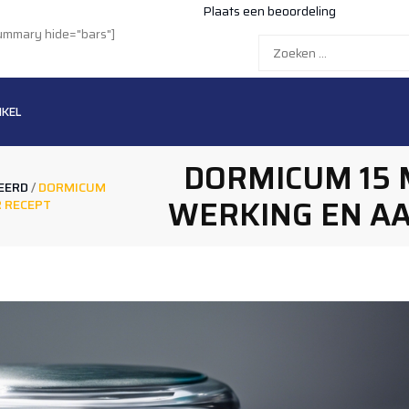
Plaats een beoordeling
summary hide="bars"]
Zoeken
naar:
NKEL
DORMICUM 15 
EERD
/
DORMICUM
WERKING EN A
 RECEPT