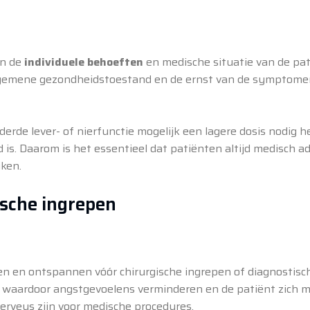
an de
individuele behoeften
en medische situatie van de pat
, algemene gezondheidstoestand en de ernst van de symptome
rde lever- of nierfunctie mogelijk een lagere dosis nodig 
is. Daarom is het essentieel dat patiënten altijd medisch ad
ken.
ische ingrepen
 en ontspannen vóór chirurgische ingrepen of diagnostisc
, waardoor angstgevoelens verminderen en de patiënt zich m
nerveus zijn voor medische procedures.