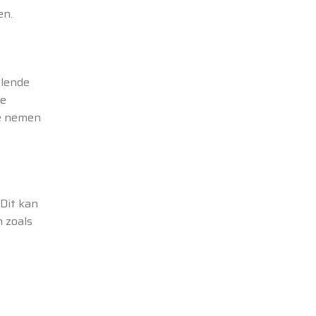
en.
llende
de
te nemen
 Dit kan
 zoals