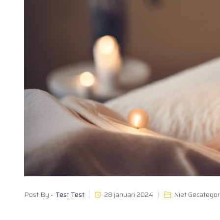
OVER ONS
PARTNER LINKS
SHOP
VERLANGLIJST
WINKELWAGEN
BLOG CLASSIC
Post By
Test Test
28 januari 2024
Niet Gecategor