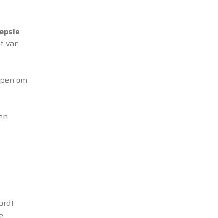
lepsie
.
it van
lpen om
een
ordt
e