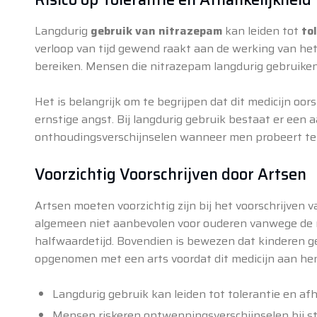
Langdurig
gebruik van nitrazepam
kan leiden tot
to
verloop van tijd gewend raakt aan de werking van het
bereiken. Mensen die nitrazepam langdurig gebruiken,
Het is belangrijk om te begrijpen dat dit medicijn oor
ernstige angst. Bij langdurig gebruik bestaat er een aa
onthoudingsverschijnselen wanneer men probeert te
Voorzichtig Voorschrijven door Artsen
Artsen moeten voorzichtig zijn bij het voorschrijven 
algemeen niet aanbevolen voor ouderen vanwege de mo
halfwaardetijd. Bovendien is bewezen dat kinderen ge
opgenomen met een arts voordat dit medicijn aan he
Langdurig gebruik kan leiden tot tolerantie en afh
Mensen riskeren ontwenningsverschijnselen bij st