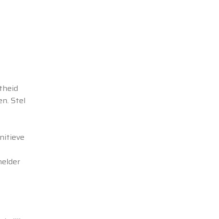
theid
n. Stel
nitieve
helder