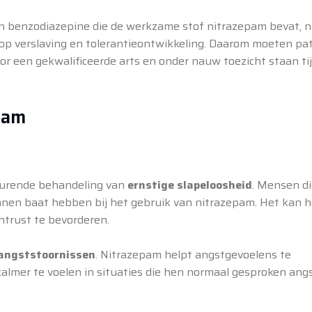
een benzodiazepine die de werkzame stof nitrazepam bevat, n
o op verslaving en tolerantieontwikkeling. Daarom moeten pa
r een gekwalificeerde arts en onder nauw toezicht staan ti
pam
durende behandeling van
ernstige slapeloosheid
. Mensen di
nnen baat hebben bij het gebruik van nitrazepam. Het kan 
htrust te bevorderen.
angststoornissen
. Nitrazepam helpt angstgevoelens te
almer te voelen in situaties die hen normaal gesproken angs