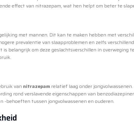
ende effect van nitrazepam, wat hen helpt om beter te slap
gelijking met mannen. Dit kan te maken hebben met verschi
ogere prevalentie van slaapproblemen en zelfs verschillen
 is belangrijk om deze geslachtsverschillen in overweging 
ruik.
gebruik van
nitrazepam
relatief laag onder jongvolwassenen.
wording rond verslavende eigenschappen van benzodiazepinen
 en -behoeften tussen jongvolwassenen en ouderen.
kheid