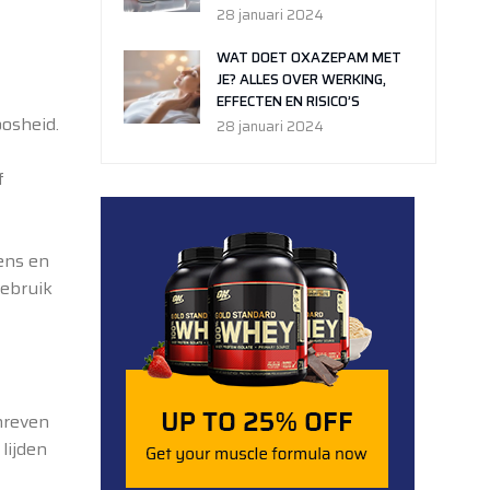
28 januari 2024
WAT DOET OXAZEPAM MET
JE? ALLES OVER WERKING,
EFFECTEN EN RISICO’S
osheid.
28 januari 2024
f
ens en
gebruik
hreven
lijden