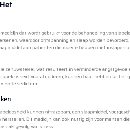
 Het
edicijn dat wordt gebruikt voor de behandeling van slapelo
 hersenen, waardoor ontspanning en slaap worden bevorderd.
laapmiddel aan patiënten die moeite hebben met inslapen o
ale zenuwstelsel, wat resulteert in verminderde angstgevoel
slapeloosheid, vooral ouderen, kunnen baat hebben bij het 
men te verlichten.
iken
lapeloosheid kunnen nitrazepam, een slaapmiddel, voorgesc
 herstellen. Dit medicijn kan ook nuttig zijn voor mensen die 
en als gevolg van stress.