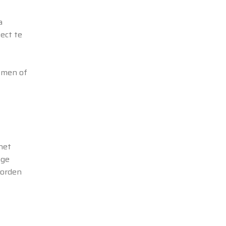
a
ect te
lemen of
het
nge
worden