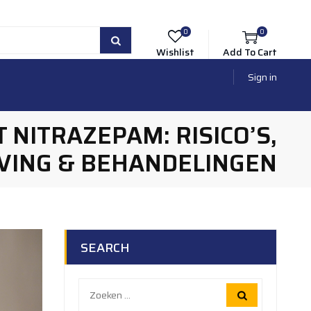
0
0
Wishlist
Add To Cart
Sign in
 NITRAZEPAM: RISICO’S,
VING & BEHANDELINGEN
SEARCH
Zoeken
naar: