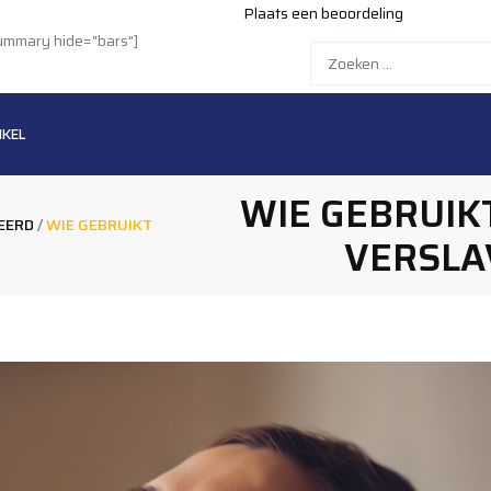
Plaats een beoordeling
summary hide="bars"]
Zoeken
naar:
NKEL
WIE GEBRUIKT
EERD
/
WIE GEBRUIKT
VERSLA