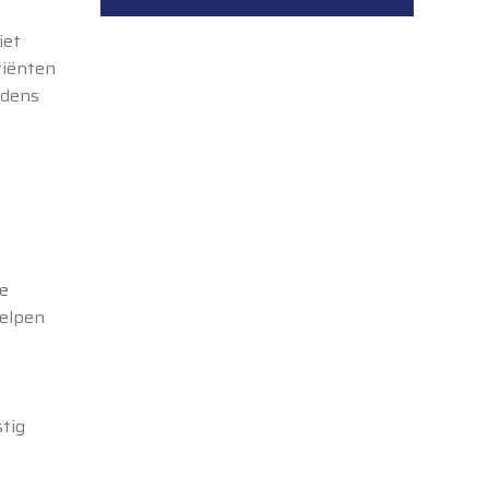
iet
tiënten
jdens
e
helpen
tig