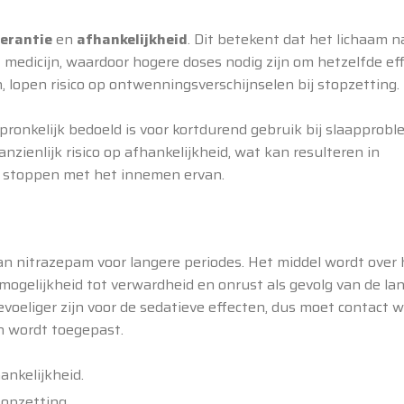
lerantie
en
afhankelijkheid
. Dit betekent dat het lichaam n
 medicijn, waardoor hogere doses nodig zijn om hetzelfde eff
 lopen risico op ontwenningsverschijnselen bij stopzetting.
spronkelijk bedoeld is voor kortdurend gebruik bij slaapprob
nzienlijk risico op afhankelijkheid, wat kan resulteren in
 stoppen met het innemen ervan.
van nitrazepam voor langere periodes. Het middel wordt over 
gelijkheid tot verwardheid en onrust als gevolg van de la
voeliger zijn voor de sedatieve effecten, dus moet contact 
n wordt toegepast.
ankelijkheid.
opzetting.