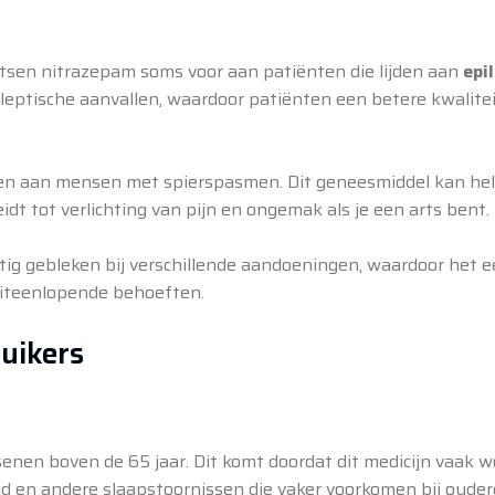
rtsen nitrazepam soms voor aan patiënten die lijden aan
epi
leptische aanvallen, waardoor patiënten een betere kwalite
en aan mensen met spierspasmen. Dit geneesmiddel kan he
idt tot verlichting van pijn en ongemak als je een arts bent.
tig gebleken bij verschillende aandoeningen, waardoor het 
uiteenlopende behoeften.
uikers
senen boven de 65 jaar. Dit komt doordat dit medicijn vaak w
d en andere slaapstoornissen die vaker voorkomen bij ouder