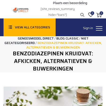
Plaats een beoordeling
[site_reviews_summary
0
0
hide="bars"]
VIEW ALL CATEGORIES
Sign in
GENEESMIDDEL DIRECT
/
BLOG CLASSIC
/
NIET
GECATEGORISEERD
/
BENZODIAZEPINEN KRUIDVAT: AFKICKEN,
ALTERNATIEVEN & BIJWERKINGEN
BENZODIAZEPINEN KRUIDVAT:
AFKICKEN, ALTERNATIEVEN &
BIJWERKINGEN